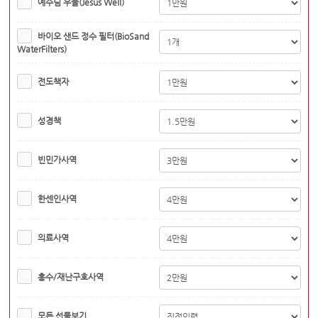
예수님 우물(Jesus Well)
바이오 샌드 정수 필터(BioSand
WaterFilters)
전도책자
성경책
빈민가사역
한센인사역
의료사역
홍수/재난구호사역
모든 선물보기