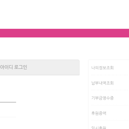
아이디 로그인
나의정보조회
납부내역조회
기부금영수증
후원증액
일시후원