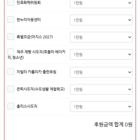
민족화해위원회
한누리아동센터
특별모금(마지스 2027)
제주 제빵 사도직(로욜라 베이커
리,청소년)
치빌타 카톨리카 출판후원
은퇴사도직(수도생활 체험학교)
홈리스사도직
후원금액 합계
0
원