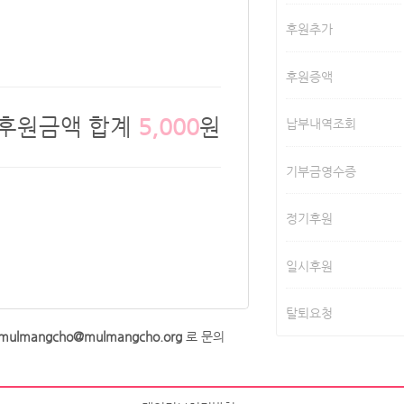
후원추가
후원증액
후원금액 합계
원
5,000
납부내역조회
기부금영수증
정기후원
일시후원
탈퇴요청
ulmangcho@mulmangcho.org
로 문의