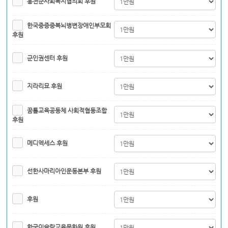
홍천군사회복지협의회 후원
한국중증중복뇌병변장애인부모회
후원
군인권센터 후원
지라리묘 후원
꿈틀교육공동체 사회적협동조합
후원
메디엑세스 후원
선한사마리아인운동본부 후원
후원
한국이슬람교육문화원 후원