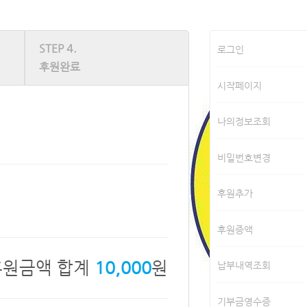
STEP 4.
로그인
후원완료
시작페이지
나의정보조회
비밀번호변경
후원추가
후원증액
후원금액 합계
원
10,000
납부내역조회
기부금영수증